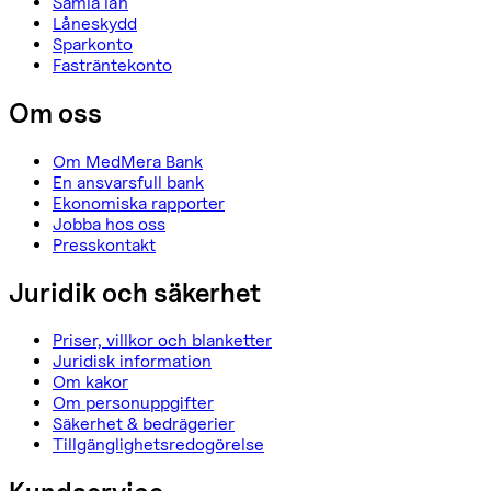
Samla lån
Låneskydd
Sparkonto
Fasträntekonto
Om oss
Om MedMera Bank
En ansvarsfull bank
Ekonomiska rapporter
Jobba hos oss
Presskontakt
Juridik och säkerhet
Priser, villkor och blanketter
Juridisk information
Om kakor
Om personuppgifter
Säkerhet & bedrägerier
Tillgänglighetsredogörelse