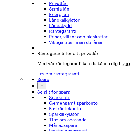
Privatlån
Samla lån
Energilån
Lånekalkylator
Låneskydd
Räntegaranti
Priser, villkor och blanketter
Viktiga tips innan du lånar
Räntegaranti för ditt privatlån
Med vår räntegaranti kan du känna dig trygg 
Läs om räntegaranti
Spara
Se allt för spara
Sparkonto
Gemensamt sparkonto
Fasträntekonto
Sparkalkylator
Tips om sparande
Månadsspara
Insättningsgaranti