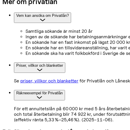
Mer om privatlån
Vem kan ansöka om Privatlån?
Samtliga sökande är minst 20 år
Ingen av de sökande har betalningsanmärkningar 
En sökande har en fast inkomst på lägst 20 000 
En sökande har en tillsvidareanställning, har varit 
En sökande ska ha varit folkbokförd i Sverige de s
Priser, villkor och blanketter
Se
priser, villkor och blanketter
för Privatlån och Lånes
Räkneexempel för Privatlån
För ett annuitetslån på 60 000 kr med 5 års återbetalnin
och total återbetalning blir 74 922 kr, under förutsättni
(effektiv ränta 5,33 %–25,46 %). (2025-11-06).