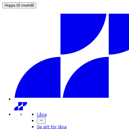
Hoppa till innehåll
Låna
Se allt för låna