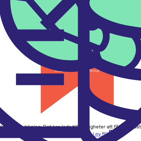
 dina behov.
talningsanmärkning. Det kan leda till svårigheter att få hyra bo
er finns på
konsumentverket.se
, öppnas i ny flik
.