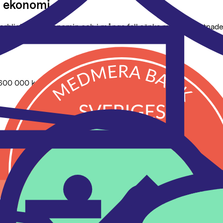
in ekonomi
överblick över ekonomin och i många fall sänka månadskostnade
an vi matcha räntan.
600 000
kr