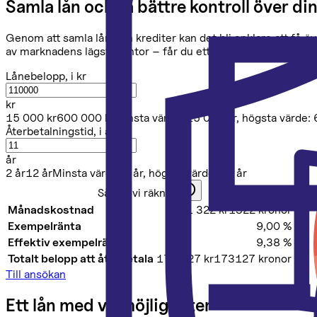
Samla lån och få bättre kontroll över d
Genom att samla lån och krediter kan det bli enklare att få 
av marknadens lägsta räntor – får du ett bättre erbjudande k
Lånebelopp
, i kr
kr
15 000
kr
600 000
kr
Minsta värde:
15 000
kr
, högsta värde:
Återbetalningstid
, i år
år
2
år
12
år
Minsta värde:
2
år
, högsta värde:
12
år
Så har vi räknat
Månadskostnad
1 322 kr
1322 kronor
Exempelränta
9,00
%
Effektiv exempelränta
9,38
%
Totalt belopp att återbetala
173 127 kr
173127 kronor
Till ansökan
Ett lån med valmöjligheter