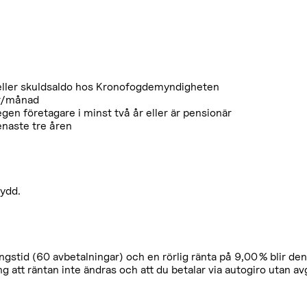
eller skuldsaldo hos Kronofogdemyndigheten
kr/månad
egen företagare i minst två år eller är pensionär
enaste tre åren
kydd.
gstid (60 avbetalningar) och en rörlig ränta på 9,00 % blir de
ng att räntan inte ändras och att du betalar via autogiro utan a