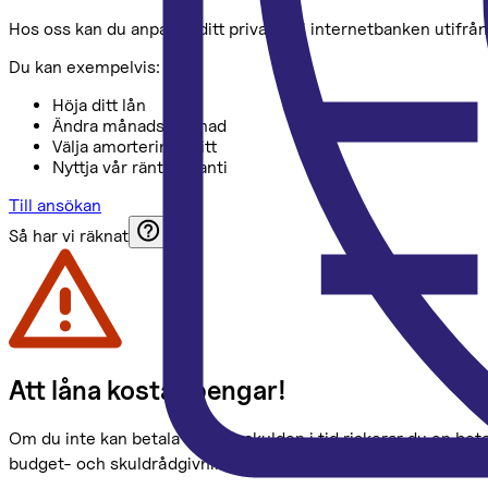
Hos oss kan du anpassa ditt privatlån i internetbanken utifrån
Du kan exempelvis:
Höja ditt lån
Ändra månadskostnad
Välja amorteringsfritt
Nyttja vår räntegaranti
Till ansökan
Så har vi räknat
Att låna kostar pengar!
Om du inte kan betala tillbaka skulden i tid riskerar du en be
budget- och skuldrådgivningen i din kommun. Kontaktuppgift