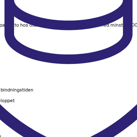
sparkonto hos oss. Har du redan ett sparkonto med minst 10 000
a bindningstiden
eloppet
)