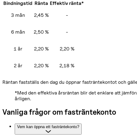
Bindningstid
Ränta
Effektiv ränta*
3 mån
2,45 %
-
6 mån
2,50 %
-
1 år
2,20 %
2,20 %
2 år
2,20 %
2,18 %
Räntan fastställs den dag du öppnar fasträntekontot och gäll
*Med den effektiva årsräntan blir det enklare att jämför
årligen.
Vanliga frågor om fasträntekonto
Vem kan öppna ett fasträntekonto?