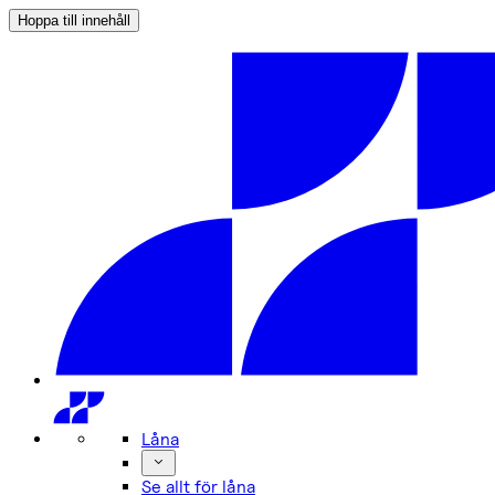
Hoppa till innehåll
Låna
Se allt för låna