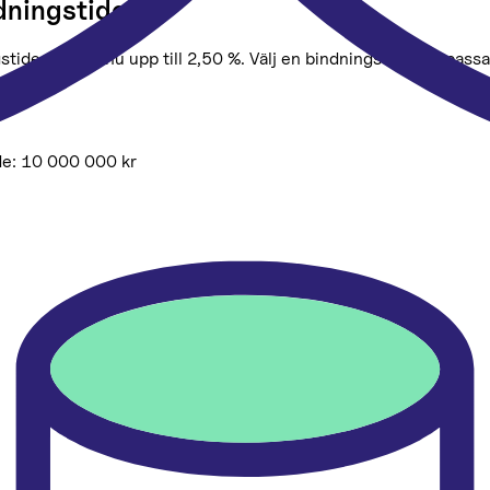
ndningstiden
stiden – just nu upp till 2,50 %. Välj en bindningstid som pass
de:
10 000 000
kr