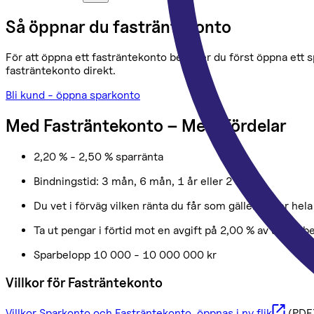
Så öppnar du fasträntekonto
För att öppna ett fasträntekonto behöver du först öppna ett 
fasträntekonto direkt.
Bli kund - öppna sparkonto
Med Fasträntekonto – Mera fördelar
2,20 % - 2,50 % sparränta
Bindningstid: 3 mån, 6 mån, 1 år eller 2 år
Du vet i förväg vilken ränta du får som gäller under hel
Ta ut pengar i förtid mot en avgift på 2,00 % av uttagsb
Sparbelopp 10 000 - 10 000 000 kr
Villkor för Fasträntekonto
Villkor Sparkonto och Fasträntekonto
, öppnas i ny flik
(PDF