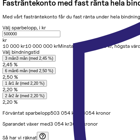
Fasträntekonto med fast ränta hela bi
Med vårt fasträntekonto får du fast ränta under hela bindning
Välj sparbelopp
, i kr
kr
10 000
kr
10 000 000
kr
Minsta värde:
10 000
kr
, högsta vär
Välj bindningstid
3 mån
3 mån (med 2,45 %)
2,45 %
6 mån
6 mån (med 2,50 %)
2,50 %
1 år
1 år (med 2,20 %)
2,20 %
2 år
2 år (med 2,20 %)
2,20 %
Förväntat sparbelopp
503 054 kr
503054 kronor
Sparandet växer med
3 054 kr
3054 kronor
Så har vi räknat