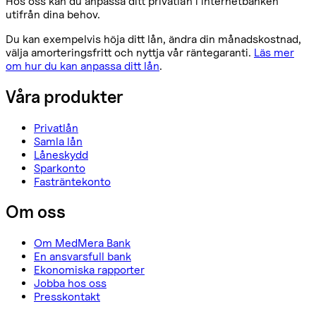
Hos oss kan du anpassa ditt privatlån i internetbanken
utifrån dina behov.
Du kan exempelvis höja ditt lån, ändra din månadskostnad,
välja amorteringsfritt och nyttja vår räntegaranti.
Läs mer
om hur du kan anpassa ditt lån
.
Våra produkter
Privatlån
Samla lån
Låneskydd
Sparkonto
Fasträntekonto
Om oss
Om MedMera Bank
En ansvarsfull bank
Ekonomiska rapporter
Jobba hos oss
Presskontakt