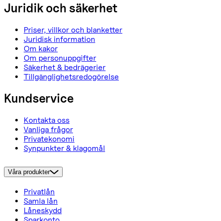
Juridik och säkerhet
Priser, villkor och blanketter
Juridisk information
Om kakor
Om personuppgifter
Säkerhet & bedrägerier
Tillgänglighetsredogörelse
Kundservice
Kontakta oss
Vanliga frågor
Privatekonomi
Synpunkter & klagomål
Våra produkter
Privatlån
Samla lån
Låneskydd
Sparkonto