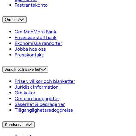
Fasträntekonto
Om oss
Om MedMera Bank
En ansvarsfull bank
Ekonomiska rapporter
Jobba hos oss
Presskontakt
Juridik och säkerhet
Priser, villkor och blanketter
Juridisk information
Om kakor
Om personuppgifter
Säkerhet & bedrägerier
Tillgänglighetsredogörelse
Kundservice