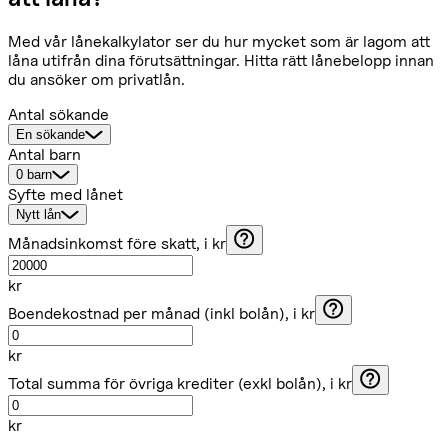
Med vår lånekalkylator ser du hur mycket som är lagom att
låna utifrån dina förutsättningar. Hitta rätt lånebelopp innan
du ansöker om privatlån.
Antal sökande
En sökande
Antal barn
0 barn
Syfte med lånet
Nytt lån
Månadsinkomst före skatt
, i kr
kr
Boendekostnad per månad (inkl bolån)
, i kr
kr
Total summa för övriga krediter (exkl bolån)
, i kr
kr