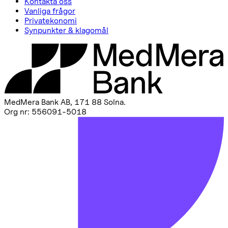
Kontakta oss
Vanliga frågor
Privatekonomi
Synpunkter & klagomål
MedMera Bank AB, 171 88 Solna
.
Org nr: 556091-5018