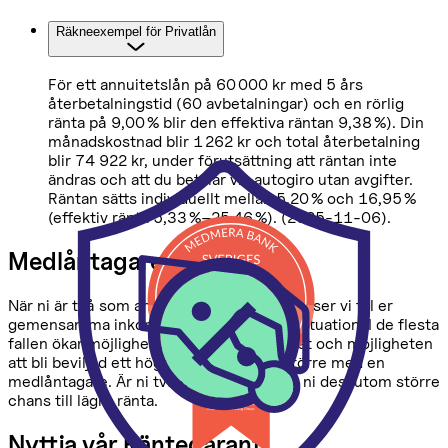
Räkneexempel för Privatlån
För ett annuitetslån på 60 000 kr med 5 års
återbetalningstid (60 avbetalningar) och en rörlig
ränta på 9,00 % blir den effektiva räntan 9,38 %). Din
månadskostnad blir 1 262 kr och total återbetalning
blir 74 922 kr, under förutsättning att räntan inte
ändras och att du betalar via autogiro utan avgifter.
Räntan sätts individuellt mellan 5,20 % och 16,95 %
(effektiv ränta 5,33 %–25,46 %). (2025-11-06).
Medlåntagare ger fördelar
När ni är två som ansöker om ett privatlån ser vi till er
gemensamma inkomst och ekonomiska situation. I de flesta
fallen ökar möjligheten att få lånet beviljat och möjligheten
att bli beviljad ett högre lånebelopp är större med en
medlåntagare. Är ni två som ansöker har ni dessutom större
chans till lägre ränta.
Nyttja vår Räntegaranti