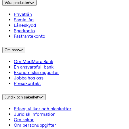
Våra produkter
Privatlån
Samla lån
Låneskydd
Sparkonto
Fasträntekonto
Om oss
Om MedMera Bank
En ansvarsfull bank
Ekonomiska rapporter
Jobba hos oss
Presskontakt
Juridik och säkerhet
Priser, villkor och blanketter
Juridisk information
Om kakor
Om personuppgifter