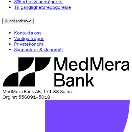
Säkerhet & bedrägerier
Tillgänglighetsredogörelse
Kundservice
Kontakta oss
Vanliga frågor
Privatekonomi
Synpunkter & klagomål
MedMera Bank AB, 171 88 Solna
.
Org nr: 556091-5018