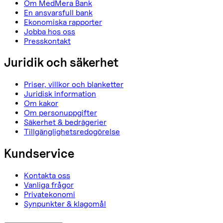
Om MedMera Bank
En ansvarsfull bank
Ekonomiska rapporter
Jobba hos oss
Presskontakt
Juridik och säkerhet
Priser, villkor och blanketter
Juridisk information
Om kakor
Om personuppgifter
Säkerhet & bedrägerier
Tillgänglighetsredogörelse
Kundservice
Kontakta oss
Vanliga frågor
Privatekonomi
Synpunkter & klagomål