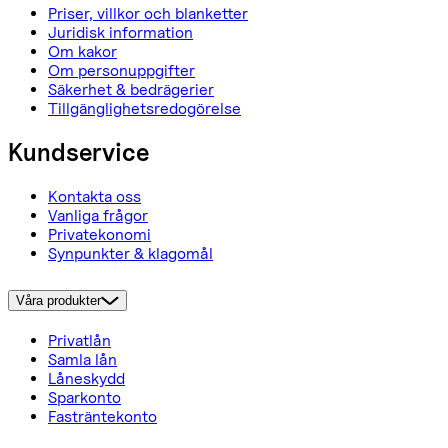
Priser, villkor och blanketter
Juridisk information
Om kakor
Om personuppgifter
Säkerhet & bedrägerier
Tillgänglighetsredogörelse
Kundservice
Kontakta oss
Vanliga frågor
Privatekonomi
Synpunkter & klagomål
Våra produkter
Privatlån
Samla lån
Låneskydd
Sparkonto
Fasträntekonto