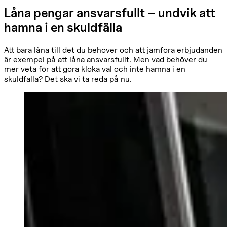
Låna pengar ansvarsfullt – undvik att
hamna i en skuldfälla
Att bara låna till det du behöver och att jämföra erbjudanden
är exempel på att låna ansvarsfullt. Men vad behöver du
mer veta för att göra kloka val och inte hamna i en
skuldfälla? Det ska vi ta reda på nu.