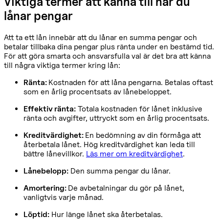
Viktiga termer att känna till när du
lånar pengar
Att ta ett lån innebär att du lånar en summa pengar och
betalar tillbaka dina pengar plus ränta under en bestämd tid.
För att göra smarta och ansvarsfulla val är det bra att känna
till några viktiga termer kring lån:
Ränta:
Kostnaden för att låna pengarna. Betalas oftast
som en årlig procentsats av lånebeloppet.
Effektiv ränta:
Totala kostnaden för lånet inklusive
ränta och avgifter, uttryckt som en årlig procentsats.
Kreditvärdighet:
En bedömning av din förmåga att
återbetala lånet. Hög kreditvärdighet kan leda till
bättre lånevillkor.
Läs mer om kreditvärdighet
.
Lånebelopp:
Den summa pengar du lånar.
Amortering:
De avbetalningar du gör på lånet,
vanligtvis varje månad.
Löptid:
Hur länge lånet ska återbetalas.