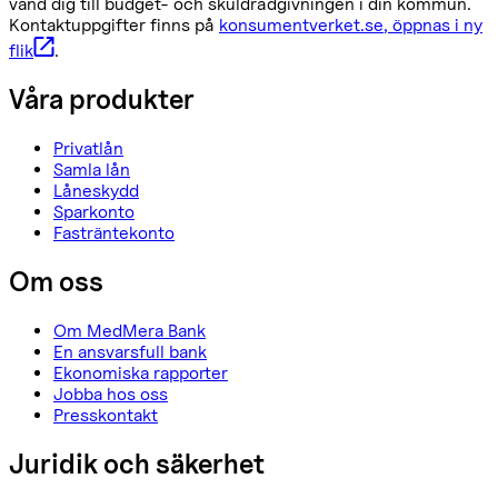
vänd dig till budget- och skuldrådgivningen i din kommun.
Kontaktuppgifter finns på
konsumentverket.se
, öppnas i ny
flik
.
Våra produkter
Privatlån
Samla lån
Låneskydd
Sparkonto
Fasträntekonto
Om oss
Om MedMera Bank
En ansvarsfull bank
Ekonomiska rapporter
Jobba hos oss
Presskontakt
Juridik och säkerhet