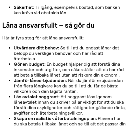
Säkerhet:
Tillgång, exempelvis bostad, som banken
kan kräva vid obetalda lån.
Låna ansvarsfullt – så gör du
Här är fyra steg för att låna ansvarsfullt:
Utvärdera ditt behov:
Se till att du endast lånar det
belopp du verkligen behöver och har råd att
återbetala.
Gör en budget:
En budget hjälper dig att förstå dina
inkomster och utgifter, och säkerställer att du har råd
att betala tillbaka lånet utan att riskera din ekonomi.
Jämför låneerbjudanden:
När du jämför erbjudanden
från flera långivare kan du se till att du får de bästa
villkoren och den lägsta räntan.
Läs avtalet noggrant:
Att noggrant läsa igenom
låneavtalet innan du skriver på är viktigt för att du ska
förstå dina skyldigheter och rättigheter gällande ränta,
avgifter och återbetalningsvillkor.
Skapa en realistisk återbetalningsplan:
Planera hur
du ska betala tillbaka lånet och se till att det passar din