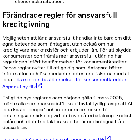
ekonomiska situation.
Förändrade regler för ansvarsfull
kreditgivning
Möjligheten att låna ansvarsfullt handlar inte bara om ditt
egna beteende som låntagare, utan också om hur
kreditgivare marknadsför och erbjuder lån. För att skydda
konsumenter och främja mer ansvarsfull utlåning har
regeringen infört bestämmelser för konsumentkrediter.
Dessa regler syftar till att ge dig som låntagare bättre
information och öka medvetenheten om riskerna med att
låna.
Läs mer om bestämmelser för konsumentkrediter
,
öppnas i ny flik
.
Enligt de nya reglerna som började gälla 1 mars 2025,
måste alla som marknadsför kreditavtal tydligt ange att 'Att
låna kostar pengar' och informera om risken för
betalningsanmärkning vid utebliven återbetalning. Endast
bolån och räntefria fakturakrediter är undantagna från
dessa krav.
Läs mer på Konsumentverket
, öppnas i ny flik