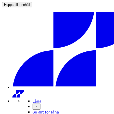
Hoppa till innehåll
Låna
Se allt för låna