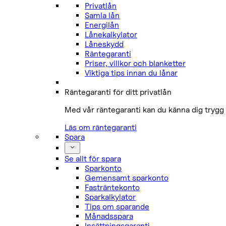
Privatlån
Samla lån
Energilån
Lånekalkylator
Låneskydd
Räntegaranti
Priser, villkor och blanketter
Viktiga tips innan du lånar
Räntegaranti för ditt privatlån
Med vår räntegaranti kan du känna dig trygg 
Läs om räntegaranti
Spara
Se allt för spara
Sparkonto
Gemensamt sparkonto
Fasträntekonto
Sparkalkylator
Tips om sparande
Månadsspara
Insättningsgaranti