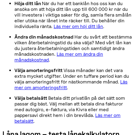
Höja ditt lån
När du har ett banklån hos oss kan du
ansöka om att höja ditt lån upp till 600 000 kr när du
vill investera i viktiga saker för dig, samla flera smålån
eller utöka när lånet inte räcker till. Du behåller din
individuella ränta.
Läs mer om höj ditt lån
.
Ändra din månadskostnad
Har du svårt att bestämma
vilken återbetalningstid du ska välja? Med vårt lån kan
du justera återbetalningstiden och samtidigt ändra
månadskostnaden.
Läs mer om ändra din
månadskostnad
.
Välja amorteringsfritt
Vissa månader kan det vara
extra mycket utgifter. Under en tuffare period kan du
välja amorteringsfritt för nästkommande månad.
Läs
mer om amorteringsfritt
.
Välja betalsätt
Betala ditt privatlån på det sätt som
passar dig bäst. Välj mellan att betala dina fakturor
med autogiro, e-faktura, via Kivra eller med
pappersavi direkt hem i din brevlåda.
Läs mer om
betalsätt
.
Låna lagom – testa lånekalkylatorn