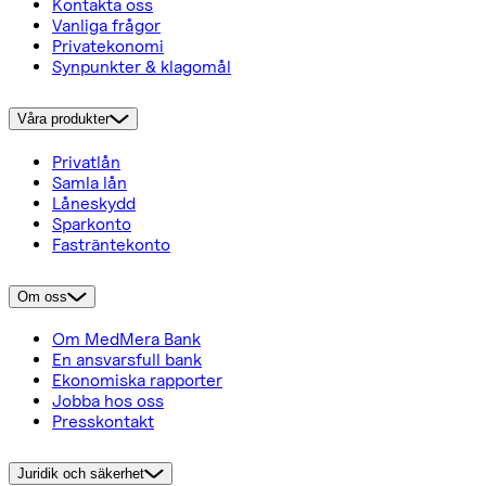
Kontakta oss
Vanliga frågor
Privatekonomi
Synpunkter & klagomål
Våra produkter
Privatlån
Samla lån
Låneskydd
Sparkonto
Fasträntekonto
Om oss
Om MedMera Bank
En ansvarsfull bank
Ekonomiska rapporter
Jobba hos oss
Presskontakt
Juridik och säkerhet