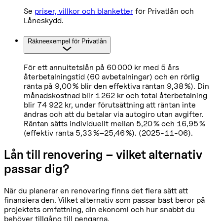
Se
priser, villkor och blanketter
för Privatlån och
Låneskydd.
Räkneexempel för Privatlån
För ett annuitetslån på 60 000 kr med 5 års
återbetalningstid (60 avbetalningar) och en rörlig
ränta på 9,00 % blir den effektiva räntan 9,38 %). Din
månadskostnad blir 1 262 kr och total återbetalning
blir 74 922 kr, under förutsättning att räntan inte
ändras och att du betalar via autogiro utan avgifter.
Räntan sätts individuellt mellan 5,20 % och 16,95 %
(effektiv ränta 5,33 %–25,46 %). (2025-11-06).
Lån till renovering – vilket alternativ
passar dig?
När du planerar en renovering finns det flera sätt att
finansiera den. Vilket alternativ som passar bäst beror på
projektets omfattning, din ekonomi och hur snabbt du
behöver tillgång till pengarna.