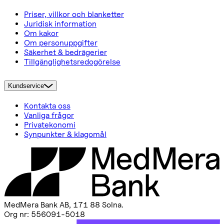
Priser, villkor och blanketter
Juridisk information
Om kakor
Om personuppgifter
Säkerhet & bedrägerier
Tillgänglighetsredogörelse
Kundservice
Kontakta oss
Vanliga frågor
Privatekonomi
Synpunkter & klagomål
MedMera Bank AB, 171 88 Solna
.
Org nr: 556091-5018