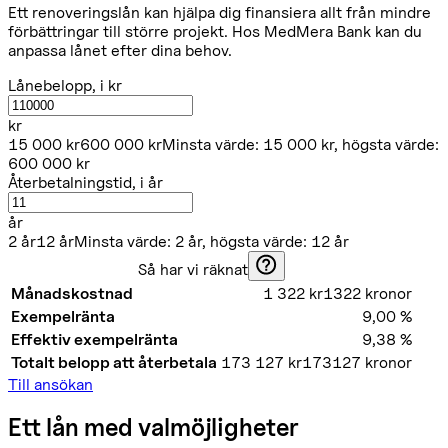
Ett renoveringslån kan hjälpa dig finansiera allt från mindre
förbättringar till större projekt. Hos MedMera Bank kan du
anpassa lånet efter dina behov.
Lånebelopp
, i kr
kr
15 000
kr
600 000
kr
Minsta värde:
15 000
kr
, högsta värde:
600 000
kr
Återbetalningstid
, i år
år
2
år
12
år
Minsta värde:
2
år
, högsta värde:
12
år
Så har vi räknat
Månadskostnad
1 322 kr
1322 kronor
Exempelränta
9,00
%
Effektiv exempelränta
9,38
%
Totalt belopp att återbetala
173 127 kr
173127 kronor
Till ansökan
Ett lån med valmöjligheter