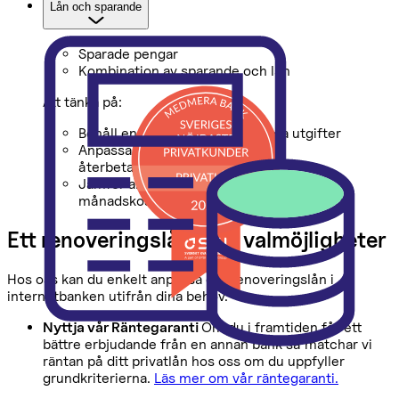
Lån och sparande
Sparade pengar
Kombination av sparande och lån
Att tänka på:
Behåll en buffert för oförutsedda utgifter
Anpassa lånebeloppet efter din
återbetalningsförmåga
Jämför alternativ och räkna på
månadskostnaden innan du bestämmer dig
Ett renoveringslån med valmöjligheter
Hos oss kan du enkelt anpassa ditt renoveringslån i
internetbanken utifrån dina behov.
Nyttja vår Räntegaranti
Om du i framtiden får ett
bättre erbjudande från en annan bank så matchar vi
räntan på ditt privatlån hos oss om du uppfyller
grundkriterierna.
Läs mer om vår räntegaranti.